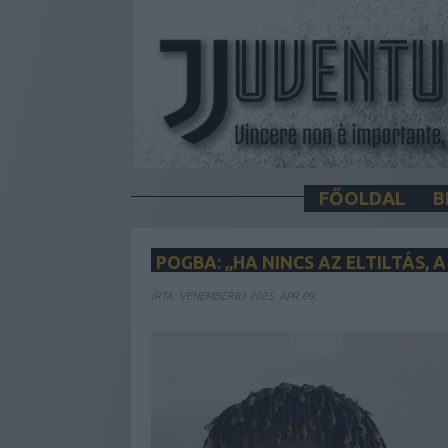
FŐOLDAL
B
POGBA: „HA NINCS AZ ELTILTÁS,
ÍRTA:
VENEMBER83
2025. ÁPR 09.