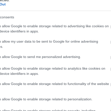
Out
Válasz erre
consents
2025.04.09. 09:08:42
nekem csöpögtek a könnyeim Polpo sanyarú sorsa
o allow Google to enable storage related to advertising like cookies on
evice identifiers in apps.
let. Majd hátha mesél még róla később. Egy
 Juve-legenda szavaira mindig vevő leszek. Na jó,
o allow my user data to be sent to Google for online advertising
l mentesen.
s.
Válasz erre
to allow Google to send me personalized advertising.
2025.04.09. 09:40:04
o allow Google to enable storage related to analytics like cookies on
g mindig csapat nélkül...?
evice identifiers in apps.
Válasz erre
o allow Google to enable storage related to functionality of the website
2025.04.09. 10:48:43
o allow Google to enable storage related to personalization.
o allow Google to enable storage related to security, including