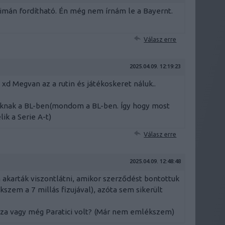
 simán fordítható. Én még nem írnám le a Bayernt.
Válasz erre
2025.04.09. 12:19:23
 xd Megvan az a rutin és játékoskeret náluk..
óknak a BL-ben(mondom a BL-ben. Így hogy most
ik a Serie A-t)
Válasz erre
2025.04.09. 12:48:48
 akarták viszontlátni, amikor szerződést bontottuk
kszem a 7 millás fizujával), azóta sem sikerült
ssza vagy még Paratici volt? (Már nem emlékszem)