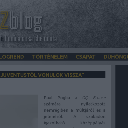
LOGREND
TÖRTÉNELEM
CSAPAT
DÜHÖNG
 A JUVENTUSTÓL VONULOK VISSZA"
Paul Pogba a
GQ France
számára nyilatkozott
nemrégiben a múltjáról és a
jelenéről. A szabadon
igazolható középpályás