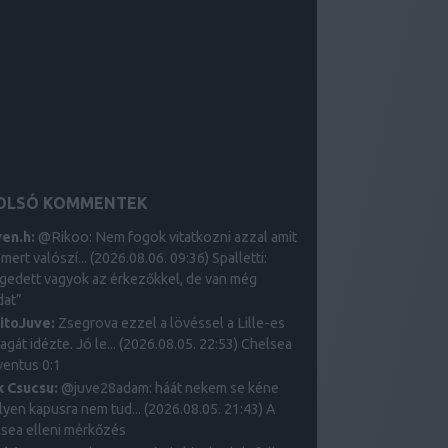
OLSÓ KOMMENTEK
ven.h:
@Rikoo: Nem fogok vitatkozni azzal amit
, mert valószí...
(
2026.08.06. 09:36
)
Spalletti:
gedett vagyok az érkezőkkel, de van még
dat”
ritoJuve:
Zsegrova ezzel a lövéssel a Lille-es
gát idézte. Jó le...
(
2026.08.05. 22:53
)
Chelsea
ventus 0:1
k Csucsu:
@juve28adam: háát nekem se kéne
.ilyen kapusra nem tud...
(
2026.08.05. 21:43
)
A
sea elleni mérkőzés