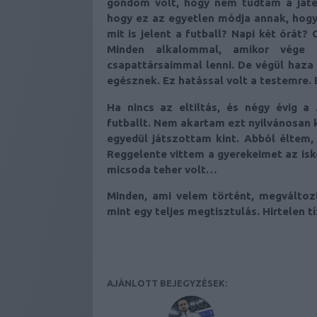
gondom volt, hogy nem tudtam a játé
hogy ez az egyetlen módja annak, hogy
mit is jelent a futball? Napi két órát
Minden alkalommal, amikor vége 
csapattársaimmal lenni. De végül haza 
egésznek. Ez hatással volt a testemre. 
Ha nincs az eltiltás, és négy évig 
futballt. Nem akartam ezt nyilvánosan 
egyedül játszottam kint. Abból éltem
Reggelente vittem a gyerekeimet az isk
micsoda teher volt…
Minden, ami velem történt, megváltozt
mint egy teljes megtisztulás. Hirtelen t
AJÁNLOTT BEJEGYZÉSEK: