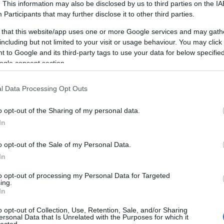
. This information may also be disclosed by us to third parties on the
IA
A Ju
Participants
that may further disclose it to other third parties.
Gon
Spal
 that this website/app uses one or more Google services and may gath
mér
including but not limited to your visit or usage behaviour. You may click 
A Ch
 to Google and its third-party tags to use your data for below specifi
id/18836222
Spal
ogle consent section.
még 
Buff
l Data Processing Opt Outs
hoz
o opt-out of the Sharing of my personal data.
elhasználói tartalomnak minősülnek, értük a
szolgáltatás technikai
at nem ellenőrzi. Kifogás esetén forduljon a blog szerkesztőjéhez.
In
BE
lmi tájékoztatóban
.
o opt-out of the Sale of my Personal Data.
KE
In
to opt-out of processing my Personal Data for Targeted
2025.04.09. 07:47:53
ing.
In
r a nyomorod.
o opt-out of Collection, Use, Retention, Sale, and/or Sharing
ersonal Data that Is Unrelated with the Purposes for which it
lected.