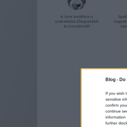
A Juve továbbra is
Spall
szabadulna Zhegrovától
vagyok 
és Gonzáleztől
van
Blog -
Do 
If you wish 
sensitive in
confirm you
continue se
information 
further disc