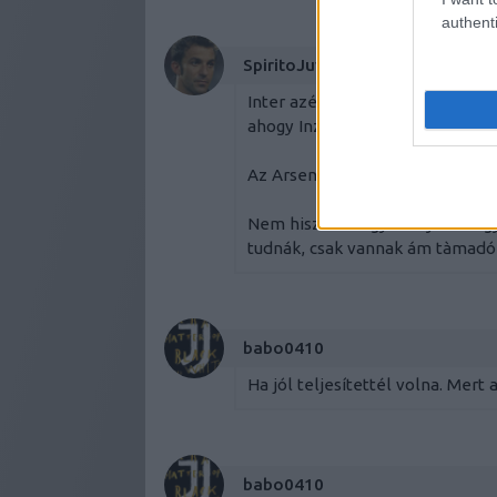
authenti
SpiritoJuve
Inter azért csak összehozott eg
ahogy Inzaghiék fókuszàlni tudn
Az Arsenal meg elintézte egy 3as
Nem hiszem hogy a Bayern vagy
tudnák, csak vannak ám tàmadók
babo0410
Ha jól teljesítettél volna. Mert a
babo0410