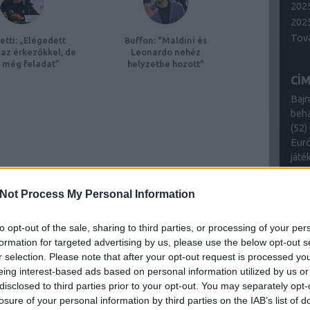
202
202
Tov
etti: „Elégedett
Buffon: "Maldini és
az érkezőkkel, de
Leonardo nehéz
 még feladat”
helyzetbe hozott"
CÍ
Bajn
beh
(
52
)
Euró
játé
(
29
)
(
21
)
Not Process My Personal Information
(
81
(
45
to opt-out of the sale, sharing to third parties, or processing of your per
(
10
formation for targeted advertising by us, please use the below opt-out s
ven
r selection. Please note that after your opt-out request is processed y
Cím
eing interest-based ads based on personal information utilized by us or
disclosed to third parties prior to your opt-out. You may separately opt-
LE
losure of your personal information by third parties on the IAB’s list of