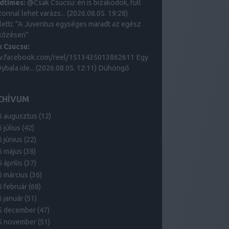
dtimes:
@Csak Csucsu: én is bizakodok, full
onnal lehet varázs...
(
2026.08.05. 19:28
)
letti: "A Juventus egységes maradt az egész
kőzésen"
k Csucsu:
.facebook.com/reel/1513435013862611 Egy
Dybala ide...
(
2026.08.05. 12:11
)
Dühöngő
CHÍVUM
6 augusztus
(
12
)
 július
(
42
)
 június
(
22
)
6 május
(
38
)
 április
(
37
)
6 március
(
36
)
 február
(
68
)
 január
(
51
)
5 december
(
47
)
5 november
(
51
)