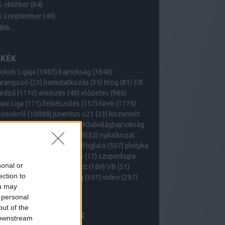
5 október
(
64
)
5 szeptember
(
49
)
ább
...
MKÉK
okok Ligája
(
1983
)
bajnokság
(
3848
)
arangozó
(
23
)
bemutatkozás
(
35
)
blog
(
81
)
EB
edző
(
1116
)
elemzés
(
40
)
előzetes
(
966
)
pa Liga
(
171
)
felkészülés
(
157
)
hírek
(
1775
)
kosokról
(
10888
)
juventus u23
(
23
)
kiszemelt
kitekintő
(
111
)
klub
(
2628
)
Klubvilágbajnokság
meccsek
(
4780
)
mercato
(
4532
)
nyilatkozat
53
)
Olasz Kupa
(
346
)
összefoglaló
(
507
)
pletyka
54
)
Primavera
(
20
)
szavazás
(
17
)
szuperkupa
sonal or
3
)
történelem
(
54
)
válogatott
(
189
)
VB
(
51
)
ection to
dégblogger
(
44
)
vezetőség
(
391
)
video
(
297
)
ou may
kefelhő
 personal
out of the
GÚJABB BEJEGYZÉSEK
 downstream