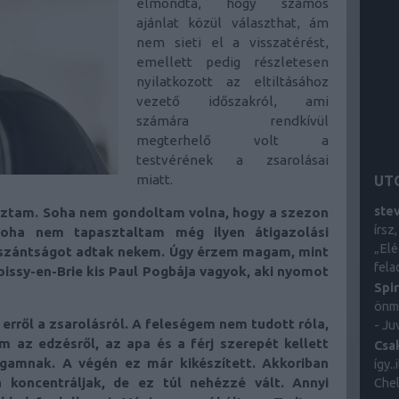
elmondta, hogy számos
ajánlat közül választhat, ám
nem sieti el a visszatérést,
emellett pedig részletesen
nyilatkozott az eltiltásához
vezető időszakról, ami
számára rendkívül
megterhelő volt a
testvérének a zsarolásai
miatt.
UT
ste
oztam. Soha nem gondoltam volna, hogy a szezon
írsz
oha nem tapasztaltam még ilyen átigazolási
„Elé
elszántságot adtak nekem. Úgy érzem magam, mint
fela
 Roissy-en-Brie kis Paul Pogbája vagyok, aki nyomot
Spi
önma
erről a zsarolásról. A feleségem nem tudott róla,
- Ju
 az edzésről, az apa és a férj szerepét kellett
Csa
amnak. A végén ez már kikészített. Akkoriban
így.
 koncentráljak, de ez túl nehézzé vált. Annyi
Chel