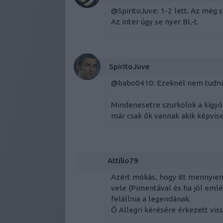
@SpiritoJuve
: 1-2 lett. Az még
Az inter úgy se nyer BL-t.
SpiritoJuve
@babo0410
: Ezeknél nem tudni
Mindenesetre szurkolok a kígy
már csak ők vannak akik képvisel
Attilio79
Azért mókás, hogy itt mennyien
vele (Pimentával és ha jól emlé
felállnia a legendának.
Ő Allegri kérésére érkezett vi