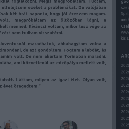
kkal foglalkozni. Mégis megpróbáltam. Tudtam,
goo
 elfelejtsem ezeket a problémákat. De valójában
szez
Spal
? Csak két órát naponta, hogy jól érezzem magam.
mér
volt, megpróbáltam az öltözőben lógni, a
Csa
kell menned. Kíváncsi voltam, mikor lesz vége az
www
Ezért nem tudtam visszatérni.
kis 
a Juventusnál maradhatok, abbahagytam volna a
kimondani, de ezt gondoltam. Fogtam a labdát, és
AR
, amim volt. De nem akartam Torinóban maradni.
olába, ami közvetlenül az edzőpálya mellett volt,
202
2026
2026
atott. Láttam, milyen az igazi élet. Olyan volt,
202
íz évet öregedtem."
2026
202
2026
2026
202
202